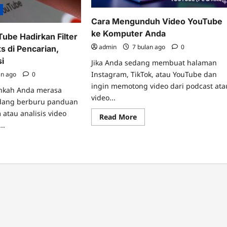
n
Cara Mengunduh Video YouTube
ke Komputer Anda
ube Hadirkan Filter
admin
7 bulan ago
0
s di Pencarian,
si
Jika Anda sedang membuat halaman
Instagram, TikTok, atau YouTube dan
an ago
0
ingin memotong video dari podcast ata
nahkah Anda merasa
video...
sedang berburu panduan
atau analisis video
Read
Read More
more
..
about
Cara
ad
Mengunduh
re
Video
ut
YouTube
irnya!
ke
uTube
Komputer
irkan
Anda
er
uTube
rts
carian,
as