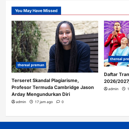
Dis
2026
yang
Wajib
You May Have Missed
Anda
Tahu
thereal p
thereal preman
Daftar Tra
Terseret Skandal Plagiarisme,
2026/2027,
Profesor Termuda Cambridge Jason
admin
1
Arday Mengundurkan Diri
admin
17 jam ago
0