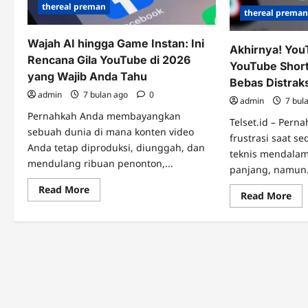
thereal preman
thereal prema
Wajah AI hingga Game Instan: Ini
Akhirnya! YouT
Rencana Gila YouTube di 2026
YouTube Short
yang Wajib Anda Tahu
Bebas Distrak
admin
7 bulan ago
0
admin
7 bul
Pernahkah Anda membayangkan
Telset.id – Per
sebuah dunia di mana konten video
frustrasi saat 
Anda tetap diproduksi, diunggah, dan
teknis mendalam 
mendulang ribuan penonton,...
panjang, namun.
Read
Read More
Re
Read More
more
mo
about
abo
Wajah
Akh
AI
Yo
hingga
Had
Game
Filt
Instan:
Yo
Ini
Sho
Rencana
di
Gila
Pen
YouTube
Beb
di