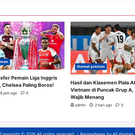
traksi
reman
thereal preman
nsfer Pemain Liga Inggris
Hasil dan Klasemen Piala 
 Chelsea Paling Boros!
Vietnam di Puncak Grup A,
8 jam ago
0
Wajib Menang
admin
2 hari ago
0
Copyright © 2026 All rights reserved.
|
ReviewNews
by AF themes.