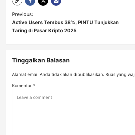
P
Previous:
Active Users Tembus 38%, PINTU Tunjukkan
o
Taring di Pasar Kripto 2025
s
t
n
Tinggalkan Balasan
a
Alamat email Anda tidak akan dipublikasikan.
Ruas yang waj
v
Komentar
*
i
g
a
t
i