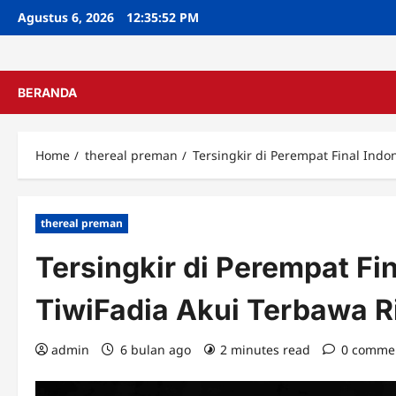
Skip
Agustus 6, 2026
12:35:53 PM
to
content
BERANDA
Home
thereal preman
Tersingkir di Perempat Final Ind
thereal preman
Tersingkir di Perempat Fi
TiwiFadia Akui Terbawa 
admin
6 bulan ago
2 minutes read
0 comme