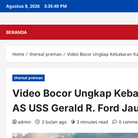
Skip
Agustus 8, 2026
3:35:42 PM
to
content
BERANDA
Home
thereal preman
Video Bocor Ungkap Kebakaran Kap
thereal preman
Video Bocor Ungkap Keba
AS USS Gerald R. Ford Ja
admin
2 bulan ago
3 minutes read
0 comme