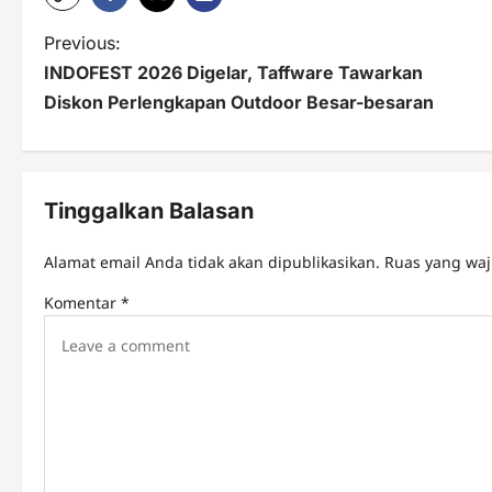
P
Previous:
INDOFEST 2026 Digelar, Taffware Tawarkan
o
Diskon Perlengkapan Outdoor Besar-besaran
s
t
n
Tinggalkan Balasan
a
Alamat email Anda tidak akan dipublikasikan.
Ruas yang waj
v
Komentar
*
i
g
a
t
i