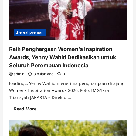
thereal preman
Raih Penghargaan Women’s Inspiration
Awards, Yenny Wahid Dedikasikan untuk
Seluruh Perempuan Indonesia
admin
3 bulan ago
0
loading… Yenny Wahid menerima penghargaan di ajang
Womens Inspiration Awards 2026. Foto: IMG/Isra
Triansyah JAKARTA – Direktur...
Read
Read More
more
about
Raih
Penghargaan
Women’s
Inspiration