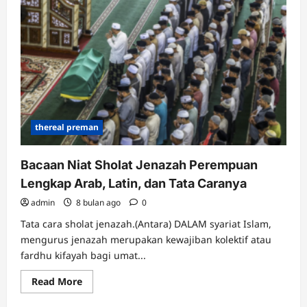
Nama
Jepang
Keren
dan
Artinya
untuk
Laki-
Laki
dan
Perempuan
thereal preman
Bacaan Niat Sholat Jenazah Perempuan
Lengkap Arab, Latin, dan Tata Caranya
admin
8 bulan ago
0
Tata cara sholat jenazah.(Antara) DALAM syariat Islam,
mengurus jenazah merupakan kewajiban kolektif atau
fardhu kifayah bagi umat...
Read
Read More
more
about