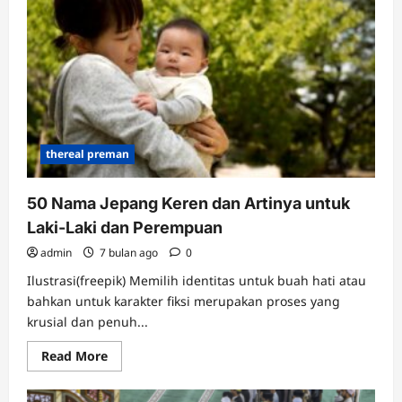
Awards,
Yenny
Wahid
Dedikasikan
untuk
Seluruh
Perempuan
Indonesia
thereal preman
50 Nama Jepang Keren dan Artinya untuk
Laki-Laki dan Perempuan
admin
7 bulan ago
0
Ilustrasi(freepik) Memilih identitas untuk buah hati atau
bahkan untuk karakter fiksi merupakan proses yang
krusial dan penuh...
Read
Read More
more
about
50